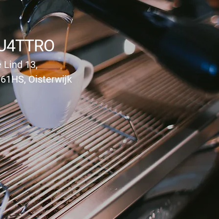
U4TTRO
 Lind 13,
61HS, Oisterwijk