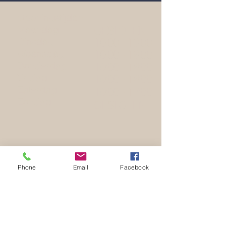
Openingstijden:
Maandag
GESLOTEN
Dinsdag
10:00 - 18:00
Woensdag
10:00 - 18:00
Donderdag
10:00 - 18:00
Vrijdag
10:00 - 18:00
Zaterdag
10:00 - 17:00
Zondag
GESLOTEN
+31 (0)13 521 2098
Phone
Email
Facebook
Info@qu4ttro.nl
QU4TTRO
De Lind 13,